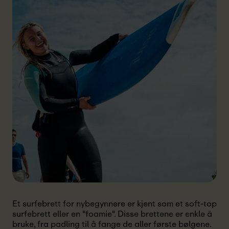
Et surfebrett for nybegynnere er kjent som et soft-top
surfebrett eller en "foamie". Disse brettene er enkle å
bruke, fra padling til å fange de aller første bølgene.