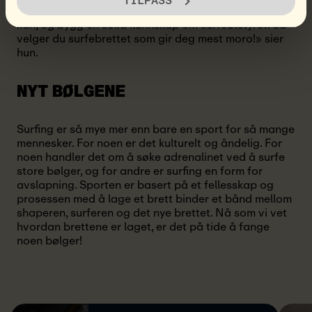
TILPASS
«Mitt beste råd er: prøv ut så mange surfebrett du
kan, og bygg en solid kunnskap om surfeutstyret. Så
velger du surfebrettet som gir deg mest moro!» sier
hun.
NYT BØLGENE
Surfing er så mye mer enn bare en sport for så mange
mennesker. For noen er det kulturelt og åndelig. For
noen handler det om å søke adrenalinet ved å surfe
store bølger, og for andre er surfing en form for
avslapning. Sporten er basert på et fellesskap og
prosessen med å lage et brett binder et bånd mellom
shaperen, surferen og det nye brettet. Nå som vi vet
hvordan brettene er laget, er det på tide å fange
noen bølger!