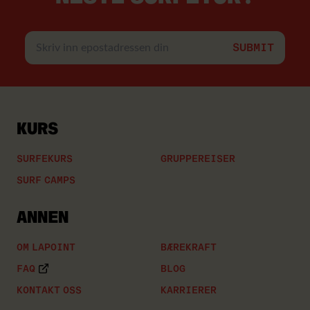
Skriv
inn
epostadressen
din
KURS
SURFEKURS
GRUPPEREISER
SURF CAMPS
ANNEN
OM LAPOINT
BÆREKRAFT
FAQ
BLOG
KONTAKT OSS
KARRIERER