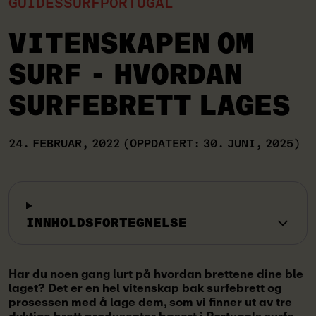
GUIDES
SURF
PORTUGAL
VITENSKAPEN OM
SURF - HVORDAN
SURFEBRETT LAGES
24. FEBRUAR, 2022
(OPPDATERT: 30. JUNI, 2025)
INNHOLDSFORTEGNELSE
Har du noen gang lurt på hvordan brettene dine ble
laget? Det er en hel vitenskap bak surfebrett og
prosessen med å lage dem, som vi finner ut av tre