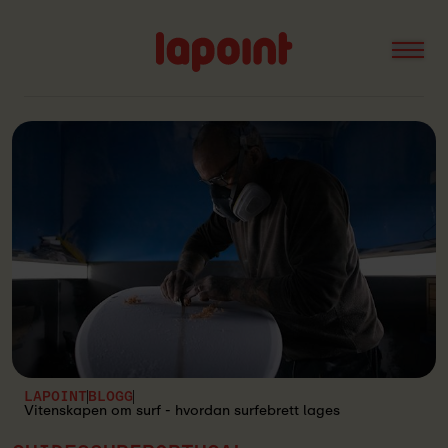
Open
Lapoint
logo
LAPOINT
BLOGG
Vitenskapen om surf - hvordan surfebrett lages