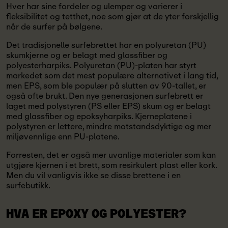
Hver har sine fordeler og ulemper og varierer i
fleksibilitet og tetthet, noe som gjør at de yter forskjellig
når de surfer på bølgene.
Det tradisjonelle surfebrettet har en polyuretan (PU)
skumkjerne og er belagt med glassfiber og
polyesterharpiks. Polyuretan (PU)-platen har styrt
markedet som det mest populære alternativet i lang tid,
men EPS, som ble populær på slutten av 90-tallet, er
også ofte brukt. Den nye generasjonen surfebrett er
laget med polystyren (PS eller EPS) skum og er belagt
med glassfiber og epoksyharpiks. Kjerneplatene i
polystyren er lettere, mindre motstandsdyktige og mer
miljøvennlige enn PU-platene.
Forresten, det er også mer uvanlige materialer som kan
utgjøre kjernen i et brett, som resirkulert plast eller kork.
Men du vil vanligvis ikke se disse brettene i en
surfebutikk.
HVA ER EPOXY OG POLYESTER?