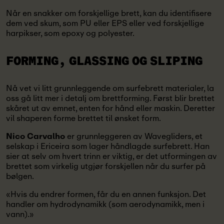
Når en snakker om forskjellige brett, kan du identifisere
dem ved skum, som PU eller EPS eller ved forskjellige
harpikser, som epoxy og polyester.
FORMING, GLASSING OG SLIPING
Nå vet vi litt grunnleggende om surfebrett materialer, la
oss gå litt mer i detalj om brettforming. Først blir brettet
skåret ut av emnet, enten for hånd eller maskin. Deretter
vil shaperen forme brettet til ønsket form.
Nico Carvalho
er grunnleggeren av Wavegliders, et
selskap i Ericeira som lager håndlagde surfebrett. Han
sier at selv om hvert trinn er viktig, er det utformingen av
brettet som virkelig utgjør forskjellen når du surfer på
bølgen.
«Hvis du endrer formen, får du en annen funksjon. Det
handler om hydrodynamikk (som aerodynamikk, men i
vann).»