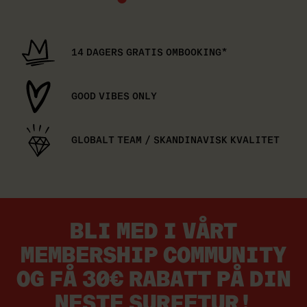
14 DAGERS GRATIS OMBOOKING*
GOOD VIBES ONLY
GLOBALT TEAM / SKANDINAVISK KVALITET
BLI MED I VÅRT
MEMBERSHIP COMMUNITY
OG FÅ 30€ RABATT PÅ DIN
NESTE SURFETUR!