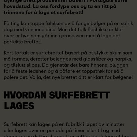
dyktige brett produsenter basert i Portugals surfe
hovedstad. La oss fordype oss og ta en titt på
trinnene for å lage et surfebrett!
Få ting kan toppe følelsen av å fange bølger på en solrik
dag med vennene dine. Men det folk flest ikke er klar
over er hva som går inn i prosessen med å lage det
perfekte brettet.
Kort fortalt er surfebrettet basert på et stykke skum som
må formes, deretter belegges med glassfiber og harpiks,
og tilslutt slipes. Da gjenstår det bare finnene, pluggen
for å feste leashen og å påføre et toppstrøk for så å
polere det. Voila, det nye brettet ditt er klart for bølgene!
HVORDAN
SURFEBRETT
LAGES
Surfebrett kan lages på en fabrikk i løpet av minutter
eller lages over en periode på timer, eller til og med
dager, av en dyktig shaper. Uansett er det å lage et brett