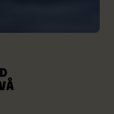
ED
VÅ