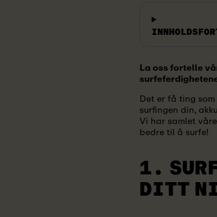
INNHOLDSFOR
La oss fortelle vå
surfeferdighetene
Det er få ting so
surfingen din, akk
Vi har samlet våre
bedre til å surfe!
1. SUR
DITT N