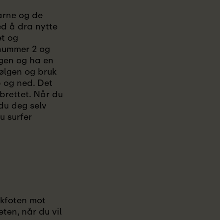
farne og de
ed å dra nytte
et og
 nummer 2 og
lgen og ha en
bølgen og bruk
p og ned. Det
 brettet. Når du
du deg selv
u surfer
akfoten mot
ten, når du vil