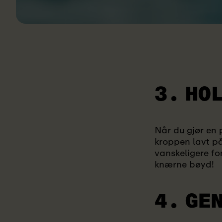
3. HO
Når du gjør en p
kroppen lavt på 
vanskeligere fo
knærne bøyd!
4. GE