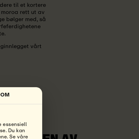
dere til et kortere
å moroa rett ut av
nge bølger med, så
urfeferdighetene
te.
ogginnlegget vårt
OM
 essensiell
se. Du kan
ene. Se våre
K TOPPEN AV