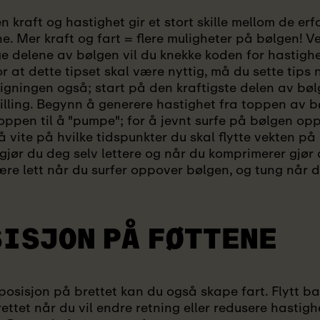
 kraft og hastighet gir et stort skille mellom de er
ne. Mer kraft og fart = flere muligheter på bølgen! V
ige delene av bølgen vil du knekke koden for hastigh
or at dette tipset skal være nyttig, må du sette tips
ligningen også; start på den kraftigste delen av bø
stilling. Begynn å generere hastighet fra toppen av 
roppen til å "pumpe"; for å jevnt surfe på bølgen op
 å vite på hvilke tidspunkter du skal flytte vekten på
jør du deg selv lettere og når du komprimerer gjør 
være lett når du surfer oppover bølgen, og tung når d
SISJON
PÅ FØTTENE
tposisjon på brettet kan du også skape fart. Flytt b
ttet når du vil endre retning eller redusere hastighe