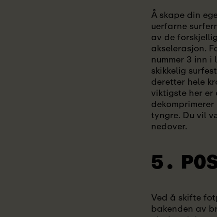
Å skape din egen
uerfarne surfer
av de forskjell
akselerasjon. F
nummer 3 inn i 
skikkelig surfe
deretter hele k
viktigste her er
dekomprimerer g
tyngre. Du vil 
nedover.
5. PO
Ved å skifte fo
bakenden av bre