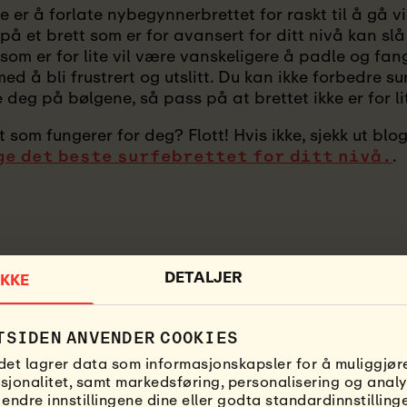
re er å forlate nybegynnerbrettet for raskt til å gå vi
 på et brett som er for avansert for ditt nivå kan sl
t som er for lite vil være vanskeligere å padle og fa
d å bli frustrert og utslitt. Du kan ikke forbedre s
deg på bølgene, så pass på at brettet ikke er for li
t som fungerer for deg? Flott! Hvis ikke, sjekk ut bl
.
ge det beste surfebrettet for ditt nivå.
DETALJER
KKE
TSIDEN ANVENDER COOKIES
det lagrer data som informasjonskapsler for å muliggjøre
sjonalitet, samt markedsføring, personalisering og analy
 endre innstillingene dine eller godta standardinnstilling
2. BRU