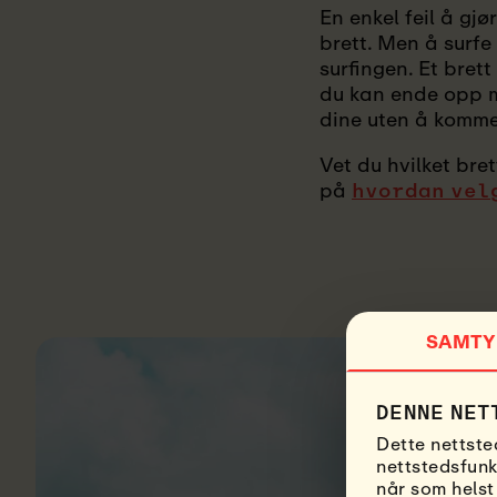
En enkel feil å gjø
brett. Men å surfe
surfingen. Et bret
du kan ende opp me
dine uten å komme 
Vet du hvilket bret
på
hvordan vel
SAMTY
DENNE NET
Dette nettste
nettstedsfunk
når som helst