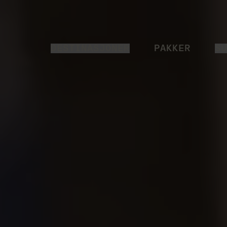
DESTINASJONER
PAKKER
SU