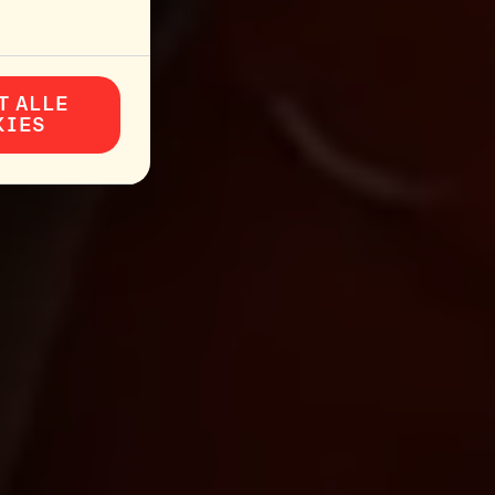
T ALLE
KIES