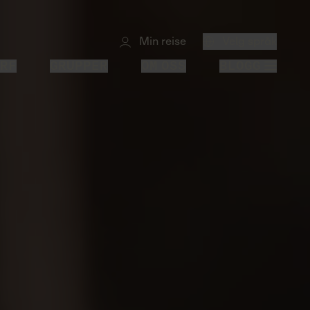
Min reise
Velg språk
RF
GRUPPER
OM OSS
BLOGG