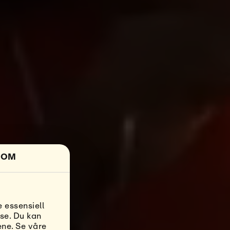
OM
 essensiell
se. Du kan
ene. Se våre