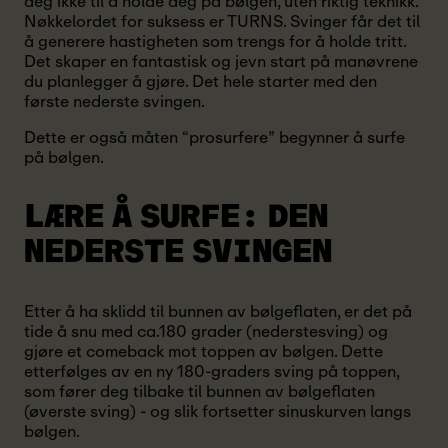
deg ikke til å holde deg på bølgen, uten riktig teknikk.
Nøkkelordet for suksess er TURNS. Svinger får det til
å generere hastigheten som trengs for å holde tritt.
Det skaper en fantastisk og jevn start på manøvrene
du planlegger å gjøre. Det hele starter med den
første nederste svingen.
Dette er også måten “prosurfere” begynner å surfe
på bølgen.
LÆRE Å SURFE:
DEN
NEDERSTE SVINGEN
Etter å ha sklidd til bunnen av bølgeflaten, er det på
tide å snu med ca.180 grader (nederstesving) og
gjøre et comeback mot toppen av bølgen. Dette
etterfølges av en ny 180-graders sving på toppen,
som fører deg tilbake til bunnen av bølgeflaten
(øverste sving) - og slik fortsetter sinuskurven langs
bølgen.