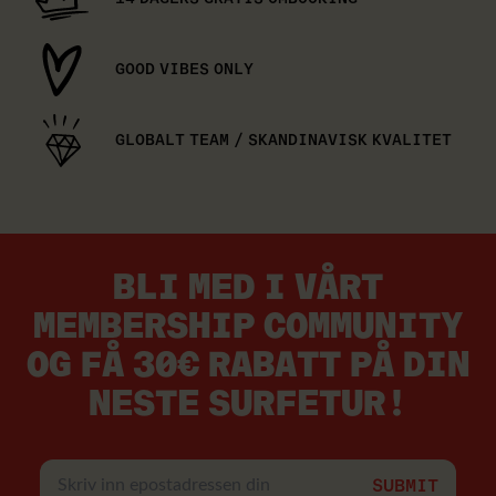
GOOD VIBES ONLY
GLOBALT TEAM / SKANDINAVISK KVALITET
BLI MED I VÅRT
MEMBERSHIP COMMUNITY
OG FÅ 30€ RABATT PÅ DIN
NESTE SURFETUR!
Skriv
inn