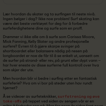
Lær hvordan du skater og ta surfingen til neste nivå.
Ingen bølger i dag? Ikke noe problem! Surf skating kan
være det beste verktøyet for deg for å forbedre
surfeferdighetene dine og surfe som en proff.
Drømmer vi ikke alle om å surfe som Carissa Moore,
Mick Fanning, Kelly Slater og andre profesjonelle
surfere? Evnen til å gjøre skarpe svinger på
shortboardet eller balansere nådig på nesen på
longboardet er noe de får til å se enkelt ut, uansett om
de surfer på strand- eller rev, på grunt eller dypt vann –
har hver eneste av disse surferne full kontroll over hva
som skjer der ute.
Men hvordan blir vi bedre i surfing etter en fantastisk
surfeferie? Hva om vi bor på steder uten hav rundt
hjørnet?
Å se videoer av surfeteknikker,
surfetrening og øve
på teppet ved siden av sengen vår er en
take-offs
måte å forbedre seg på. Men for noen år siden fant noen