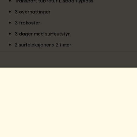
Transport tur/retur Lisboa flyplass
3 overnattinger
3 frokoster
3 dager med surfeutstyr
2 surfeleksjoner x 2 timer
Transport til surfespots
Organisering av aktiviteter
Pris på forespørsel
OVERNATTING
LAPOINT ERICEIRA