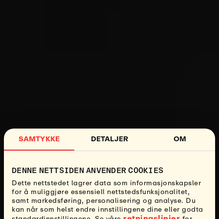
SAMTYKKE
DETALJER
OM
DENNE NETTSIDEN ANVENDER COOKIES
Dette nettstedet lagrer data som informasjonskapsler
for å muliggjøre essensiell nettstedsfunksjonalitet,
samt markedsføring, personalisering og analyse. Du
kan når som helst endre innstillingene dine eller godta
retningslinjer
standardinnstillingene. Se våre
for