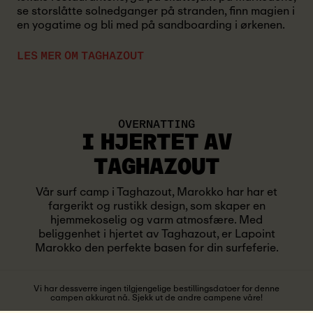
se storslåtte solnedganger på stranden, finn magien i
en yogatime og bli med på sandboarding i ørkenen.
LES MER OM TAGHAZOUT
OVERNATTING
I
HJERTET AV
TAGHAZOUT
Vår surf camp i Taghazout, Marokko har har et
fargerikt og rustikk design, som skaper en
hjemmekoselig og varm atmosfære. Med
beliggenhet i hjertet av Taghazout, er Lapoint
Marokko den perfekte basen for din surfeferie.
Vi har dessverre ingen tilgjengelige bestillingsdatoer for denne
campen akkurat nå. Sjekk ut de andre campene våre!