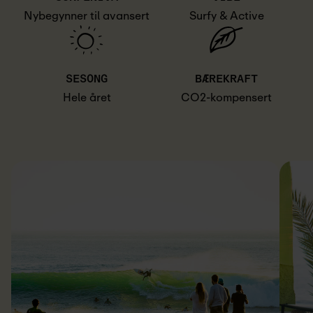
Nybegynner til avansert
Surfy & Active
SESONG
BÆREKRAFT
Hele året
CO2-kompensert