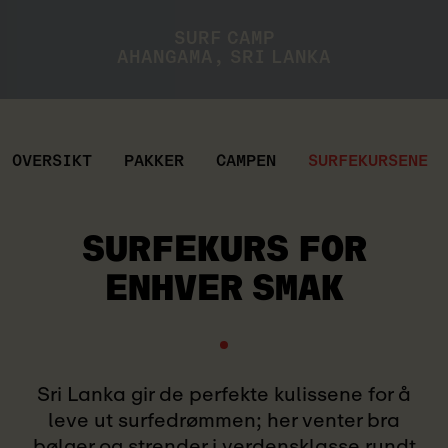
SURF CAMP
AHANGAMA, SRI LANKA
OVERSIKT
PAKKER
CAMPEN
SURFEKURSENE
SURFEKURS
FOR
ENHVER SMAK
Sri Lanka gir de perfekte kulissene for å
leve ut surfedrømmen; her venter bra
bølger og strender i verdensklasse rundt