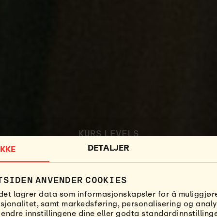
KURS LEVELS
DETALJER
KKE
URFESKOLE F
TSIDEN ANVENDER COOKIES
det lagrer data som informasjonskapsler for å muliggjøre
sjonalitet, samt markedsføring, personalisering og analy
 endre innstillingene dine eller godta standardinnstilling