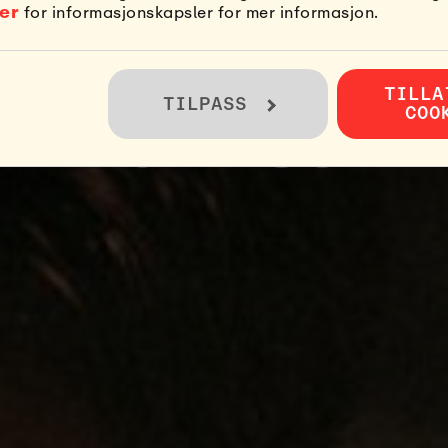
YBEGYNNER T
jer
for informasjonskapsler for mer informasjon.
KOMMEN: VÅR
TILLA
TILPASS
COO
RE BORT SURF