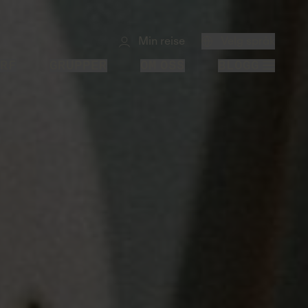
Min reise
Velg språk
RF
GRUPPER
OM OSS
BLOGG