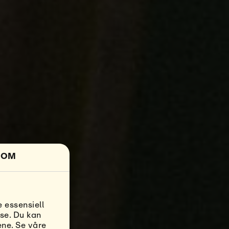
OM
RA
 essensiell
se. Du kan
ene. Se våre