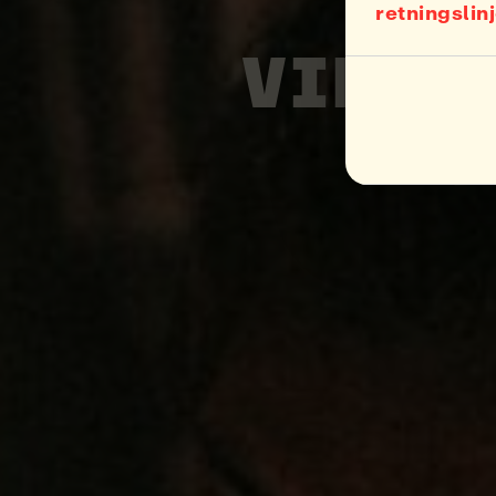
N
retningslin
VIDERE
LÆ