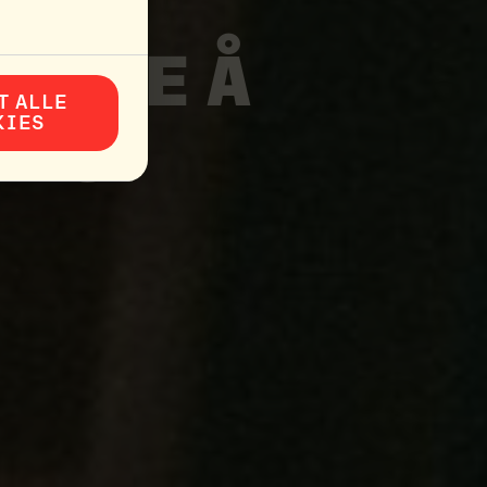
IL
 MÅTE Å
T ALLE
KIES
ING